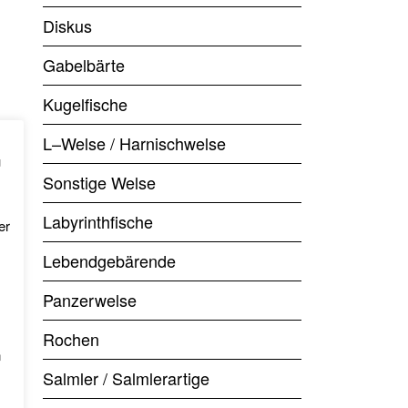
Diskus
Gabelbärte
Kugelfische
L–Welse / Harnischwelse
u
Sonstige Welse
Labyrinthfische
er
Lebendgebärende
Panzerwelse
Rochen
n
Salmler / Salmlerartige