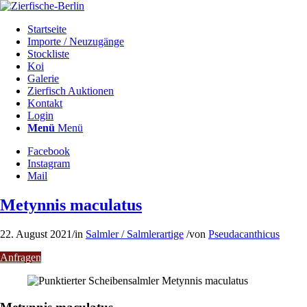
Startseite
Importe / Neuzugänge
Stockliste
Koi
Galerie
Zierfisch Auktionen
Kontakt
Login
Menü
Menü
Facebook
Instagram
Mail
Metynnis maculatus
22. August 2021
/
in
Salmler / Salmlerartige
/
von
Pseudacanthicus
Anfragen