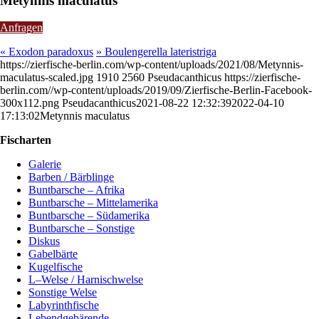
Metynnis maculatus
Anfragen
«
Exodon paradoxus
»
Boulengerella lateristriga
https://zierfische-berlin.com/wp-content/uploads/2021/08/Metynnis-
maculatus-scaled.jpg
1910
2560
Pseudacanthicus
https://zierfische-
berlin.com//wp-content/uploads/2019/09/Zierfische-Berlin-Facebook-
300x112.png
Pseudacanthicus
2021-08-22 12:32:39
2022-04-10
17:13:02
Metynnis maculatus
Fischarten
Galerie
Barben / Bärblinge
Buntbarsche – Afrika
Buntbarsche – Mittelamerika
Buntbarsche – Südamerika
Buntbarsche – Sonstige
Diskus
Gabelbärte
Kugelfische
L–Welse / Harnischwelse
Sonstige Welse
Labyrinthfische
Lebendgebärende