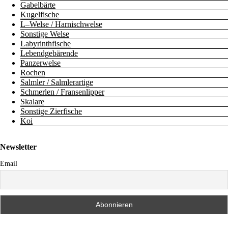
Gabelbärte
Kugelfische
L–Welse / Harnischwelse
Sonstige Welse
Labyrinthfische
Lebendgebärende
Panzerwelse
Rochen
Salmler / Salmlerartige
Schmerlen / Fransenlipper
Skalare
Sonstige Zierfische
Koi
Newsletter
Email