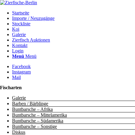
Startseite
Importe / Neuzugänge
Stockliste
Koi
Galerie
Zierfisch Auktionen
Kontakt
Login
Menü
Menü
Facebook
Instagram
Mail
Fischarten
Galerie
Barben / Bärblinge
Buntbarsche – Afrika
Buntbarsche – Mittelamerika
Buntbarsche – Südamerika
Buntbarsche – Sonstige
Diskus