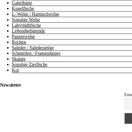
Gabelbärte
Kugelfische
L–Welse / Harnischwelse
Sonstige Welse
Labyrinthfische
Lebendgebärende
Panzerwelse
Rochen
Salmler / Salmlerartige
Schmerlen / Fransenlipper
Skalare
Sonstige Zierfische
Koi
Newsletter
Ema