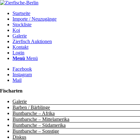
Startseite
Importe / Neuzugänge
Stockliste
Koi
Galerie
Zierfisch Auktionen
Kontakt
Login
Menü
Menü
Facebook
Instagram
Mail
Fischarten
Galerie
Barben / Bärblinge
Buntbarsche – Afrika
Buntbarsche – Mittelamerika
Buntbarsche – Südamerika
Buntbarsche – Sonstige
Diskus