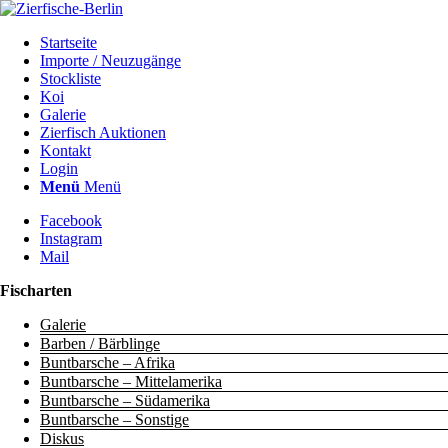
Startseite
Importe / Neuzugänge
Stockliste
Koi
Galerie
Zierfisch Auktionen
Kontakt
Login
Menü
Menü
Facebook
Instagram
Mail
Fischarten
Galerie
Barben / Bärblinge
Buntbarsche – Afrika
Buntbarsche – Mittelamerika
Buntbarsche – Südamerika
Buntbarsche – Sonstige
Diskus