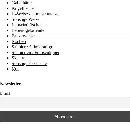
Gabelbärte
Kugelfische
L–Welse / Harnischwelse
Sonstige Welse
Labyrinthfische
Lebendgebärende
Panzerwelse
Rochen
Salmler / Salmlerartige
Schmerlen / Fransenlipper
Skalare
Sonstige Zierfische
Koi
Newsletter
Email