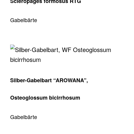
Scleropages formosus RTG
Gabelbärte
Silber-Gabelbart “AROWANA”,
Osteoglossum bicirrhosum
Gabelbärte